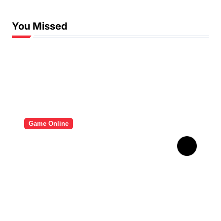
You Missed
Game Online
Panduan Optimasi Strategi
Digital: Cara
Memaksimalkan Peluang
Keberhasilan di Istanalangit