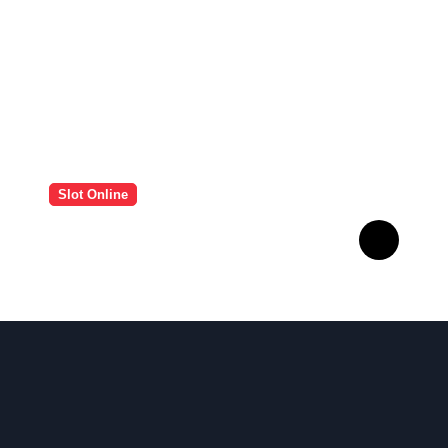
Megawin888!
Slot Online
Permainan yang Mudah
Dimainkan Slot untuk
Pemula