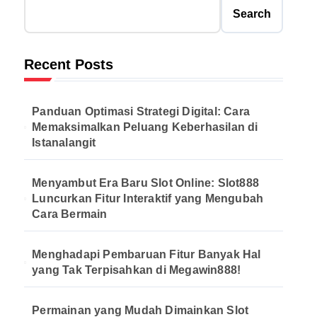
Search
Recent Posts
Panduan Optimasi Strategi Digital: Cara
Memaksimalkan Peluang Keberhasilan di
Istanalangit
Menyambut Era Baru Slot Online: Slot888
Luncurkan Fitur Interaktif yang Mengubah
Cara Bermain
Menghadapi Pembaruan Fitur Banyak Hal
yang Tak Terpisahkan di Megawin888!
Permainan yang Mudah Dimainkan Slot