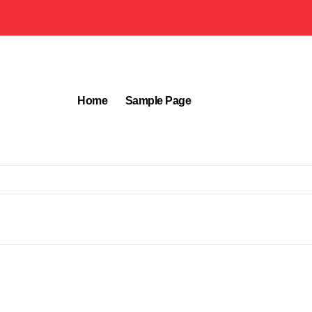
Home
Sample Page