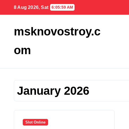
Skip
8 Aug 2026, Sat
6:05:59 AM
to
content
msknovostroy.c
om
January 2026
Slot Online