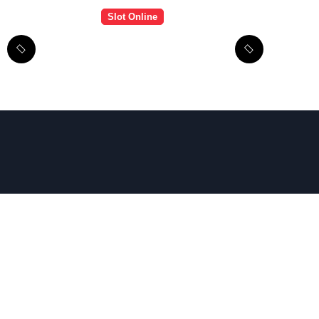
Slot Online
Permainan yang
Mudah Dimainkan
Slot untuk Pemula