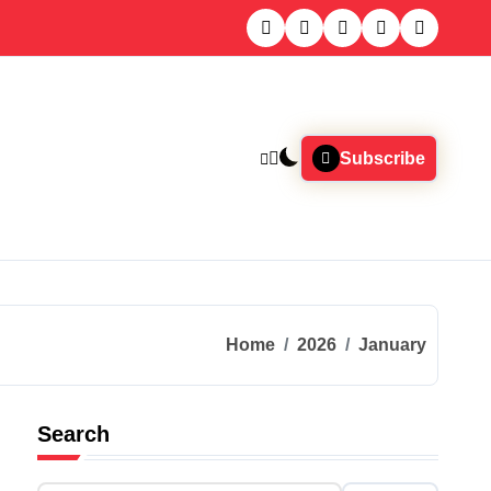
Subscribe
Home
2026
January
Search