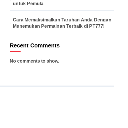
untuk Pemula
Cara Memaksimalkan Taruhan Anda Dengan
Menemukan Permainan Terbaik di PT777!
Recent Comments
No comments to show.