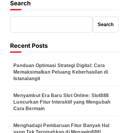
Search
Search
Recent Posts
Panduan Optimasi Strategi Digital: Cara
Memaksimalkan Peluang Keberhasilan di
Istanalangit
Menyambut Era Baru Slot Online: Slot888
Luncurkan Fitur Interaktif yang Mengubah
Cara Bermain
Menghadapi Pembaruan Fitur Banyak Hal
yang Tak Terpisahkan di Megawin888!