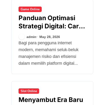
Game Online
Panduan Optimasi
Strategi Digital: Cara
Memaksimalkan
admin
May 28, 2026
Peluang Keberhasilan
Bagi para pengguna internet
di Istanalangit
modern, memahami seluk-beluk
manajemen risiko dan efisiensi
dalam memilih platform digital...
Slot Online
Menyambut Era Baru