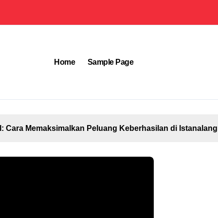
Home
Sample Page
l: Cara Memaksimalkan Peluang Keberhasilan di Istanalang