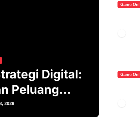
Game Onl
Pandua
Strategi
Cara
admi
Memak
Peluan
Keberha
Istanal
rategi Digital:
Menya
Game Onl
Mengh
n Peluang
Slot8
Pembar
Banyak
nalangit
yang
admi
8, 2026
Tak Te
di Meg