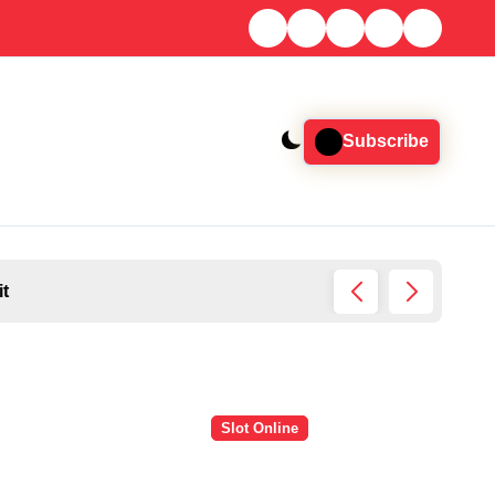
Subscribe
it
Menyam
Slot Online
Menyambut Era
Baru Slot Online: